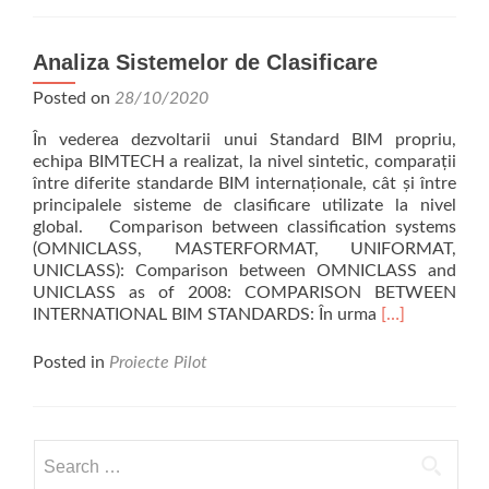
BIM
–
Studiu
Analiza Sistemelor de Clasificare
de
Posted on
caz:
28/10/2020
Primăverii
În vederea dezvoltarii unui Standard BIM propriu,
nr.30
echipa BIMTECH a realizat, la nivel sintetic, comparații
între diferite standarde BIM internaționale, cât și între
principalele sisteme de clasificare utilizate la nivel
global. Comparison between classification systems
(OMNICLASS, MASTERFORMAT, UNIFORMAT,
UNICLASS): Comparison between OMNICLASS and
UNICLASS as of 2008: COMPARISON BETWEEN
Read
INTERNATIONAL BIM STANDARDS: În urma
[…]
more
about
Posted in
Proiecte Pilot
Analiza
Sistemelor
de
Clasificare
Search
for: