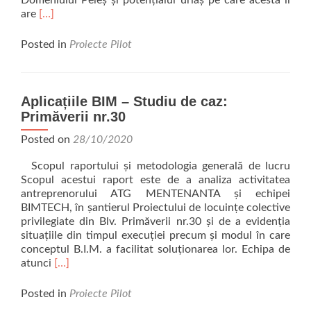
Domeniului Peleș și potențialul uriaș pe care acesta îl
Read
are
[…]
more
about
Posted in
Proiecte Pilot
Vila
Șipot
și
importanța
Aplicațiile BIM – Studiu de caz:
norilor
Primăverii nr.30
de
puncte
Posted on
28/10/2020
în
Scopul raportului și metodologia generală de lucru
BIM
Scopul acestui raport este de a analiza activitatea
antreprenorului ATG MENTENANTA și echipei
BIMTECH, în șantierul Proiectului de locuințe colective
privilegiate din Blv. Primăverii nr.30 și de a evidenția
situațiile din timpul execuției precum și modul în care
conceptul B.I.M. a facilitat soluționarea lor. Echipa de
Read
atunci
[…]
more
about
Posted in
Proiecte Pilot
Aplicațiile