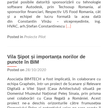
parțial posibile datorită sponsorizării cu tehnologie
software Autodesk, prin Techsoup Romania, al
sponsorilor financiari, Respectiv US Food Romania, cât
și a echipei de lucru formată la acea dată
din Constantin Vînău – vicepreședinte, ing.
Read
HVAC, arh.Ștefan Constantinescu
[…]
more
about
Posted in
Proiecte Pilot
Aplicațiile
BIM
–
Studiu
Vila Șipot și importanța norilor de
de
puncte în BIM
caz:
KFC
Posted on
28/10/2020
Olteniței
Asociația BIMTECH a fost implicată, în colaborare cu
echipa Graphein, într-un proiect de Scanare și Relevare
Digitală a Vilei Șipot (Casa Arhitectului) situată pe
Domeniul Muzeului Național Peleș Sinaia, prin prisma
unei colaborări cu Casa Regală a României. Acest
proiect ne-a deschis orizonturile către frumusețea