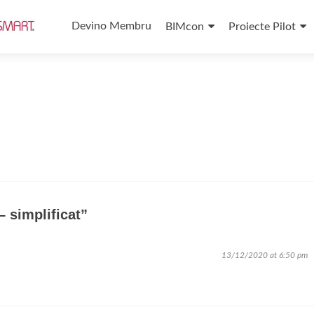
Skip
to
Devino Membru
BIMcon
Proiecte Pilot
content
 simplificat
”
13/12/2020 at 6:50 pm